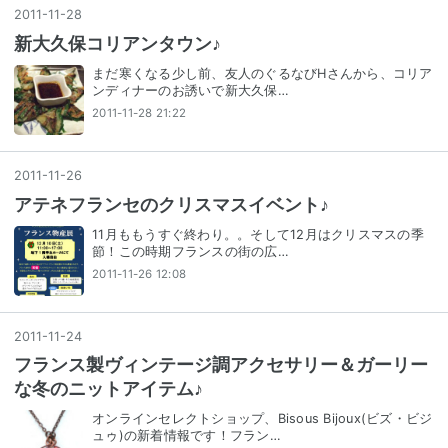
2011
-
11
-
28
新大久保コリアンタウン♪
まだ寒くなる少し前、友人のぐるなびHさんから、コリア
ンディナーのお誘いで新大久保…
2011-11-28 21:22
2011
-
11
-
26
アテネフランセのクリスマスイベント♪
11月ももうすぐ終わり。。そして12月はクリスマスの季
節！この時期フランスの街の広…
2011-11-26 12:08
2011
-
11
-
24
フランス製ヴィンテージ調アクセサリー＆ガーリー
な冬のニットアイテム♪
オンラインセレクトショップ、Bisous Bijoux(ビズ・ビジ
ュゥ)の新着情報です！フラン…